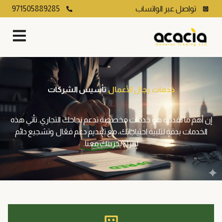
تواصل عبر الواتساب
971505889285
خدمات رجال الأعمال
تأسيس الشركات
إن أهم ما نقدمه هو خدمات مخصصة تدعم نجاحك التجاري. تأتي هذه
الخدمات بدقة لتلبية احتياجاتك، مع تقديم دعم فعّال وتشجيع دائم
لإثراء تجربتك معنا.